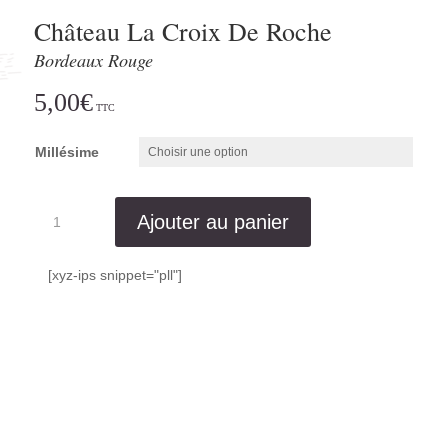
Château La Croix De Roche
Bordeaux Rouge
5,00
€
Millésime
quantité
Ajouter au panier
de
Château
La
[xyz-ips snippet="pll"]
Croix
De
Roche
Bordeaux
Rouge