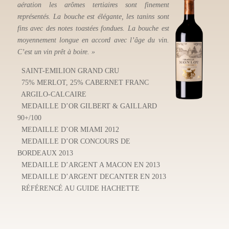
aération les arômes tertiaires sont finement
fondu. En bouche, l’
représentés. La bouche est élégante, les tanins sont
de fruits rouges so
fins avec des notes toastées fondues. La bouche est
réglisse. Le bois es
moyennement longue en accord avec l’âge du vin.
la bouche avec des
C’est un vin prêt à boire. »
équilibrée avec une 
SAINT-EMILION GRAND CRU
SAINT-EMILION
75% MERLOT, 25% CABERNET FRANC
77% MERLOT, 2
ARGILO-CALCAIRE
ARGILO-CALCAI
MEDAILLE D’OR GILBERT & GAILLARD
MATTHEW JUKES 
90+/100
UNE ÉTOILE AU
MEDAILLE D’OR MIAMI 2012
MEDAILLE D’OR CONCOURS DE
BORDEAUX 2013
MEDAILLE D’ARGENT A MACON EN 2013
MEDAILLE D’ARGENT DECANTER EN 2013
RÉFÉRENCÉ AU GUIDE HACHETTE