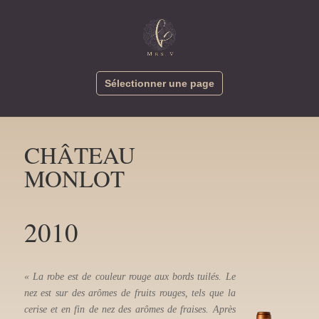
Sélectionner une page
CHÂTEAU
MONLOT
2010
2011
« La robe est de couleur rouge aux bords tuilés. Le
« Ce vin nous offre 
nez est sur des arômes de fruits rouges, tels que la
tuilée. Le nez est 
cerise et en fin de nez des arômes de fraises. Après
légèrement poivré