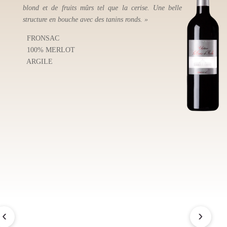
blond et de fruits mûrs tel que la cerise. Une belle
intenses. En b
structure en bouche avec des tanins ronds. »
notes de fruits 
très beau vin p
FRONSAC
conservé. »
100% MERLOT
ARGILE
FRONSAC
100% MERL
ARGILE